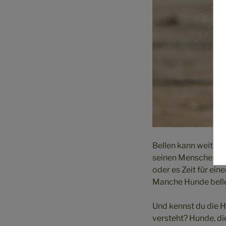
Bellen kann weiterh
seinen Menschen mi
oder es Zeit für ein
Manche Hunde bellen
Und kennst du die H
versteht? Hunde, di