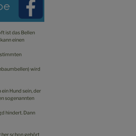
ft ist das Bellen
 kann einen
bestimmten
enbaumbellen) wird
 ein Hund sein, der
 den sogenannten
agd hindert. Dann
icher schon gehört