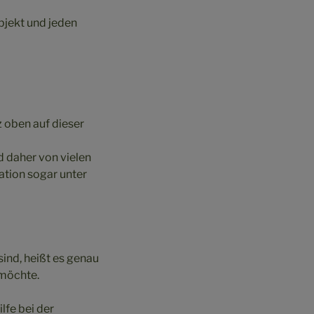
bjekt und jeden
 oben auf dieser
d daher von vielen
tion sogar unter
sind, heißt es genau
 möchte.
lfe bei der