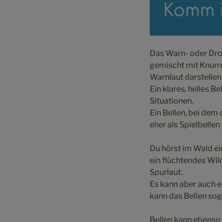
Das Warn- oder Drohb
gemischt mit Knurre
Warnlaut darstellen
Ein klares, helles 
Situationen.
Ein Bellen, bei dem
eher als Spielbelle
Du hörst im Wald ein
ein flüchtendes Wil
Spurlaut.
Es kann aber auch ei
kann das Bellen sog
Bellen kann ebenso 