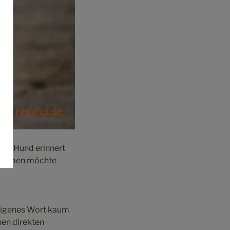
cher Hund erinnert
ekommen möchte
n eigenes Wort kaum
nen direkten