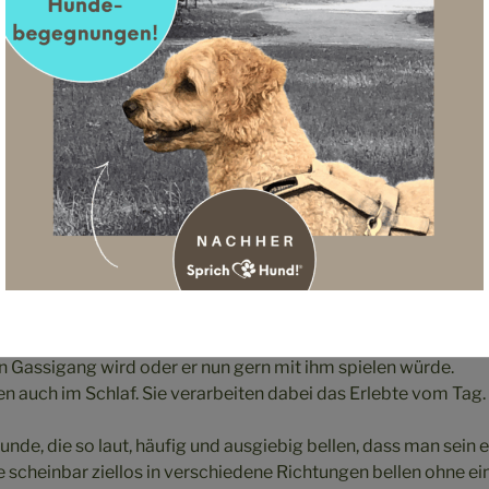
in ein Bettelverhalten, ein aufforderndes Verhalten sein. Man
t Bellen daran, dass er auch ein Stück von dem Essen abb
en Gassigang wird oder er nun gern mit ihm spielen würde.
 auch im Schlaf. Sie verarbeiten dabei das Erlebte vom Tag.
unde, die so laut, häufig und ausgiebig bellen, dass man sei
e scheinbar ziellos in verschiedene Richtungen bellen ohne ei