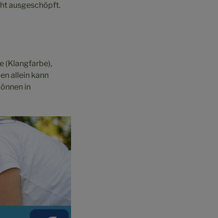
icht ausgeschöpft.
 (Klangfarbe),
en allein kann
können in