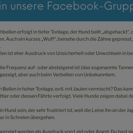
ellen erfolgt in tiefer Tonlage, der Hund bellt „abgehackt“, o
n. Auch ein kurzes „Wuff“, beinahe durch die Zähne gepresst,
.
Bellen ist eher Ausdruck von Unsicherheit oder Unwohlsein in 
 die Frequenz auf- oder absteigend ist (das sogenannte Tann
n gezeigt, aber auch beim Verbellen von Unbekanntem.
 Bellen in hoher Tonlage, evtl. mit Jaulen vermischt? Das kann
dtier oder dessen Fährte verfolgt. Viele Hunde zeigen dabei
n Hund sein, der sehr frustriert ist, weil die Leine ihn an der J
ar in Schreien übergehen.
gezeigt werden als Ausdruck von Leid oder Angst. Du hast s