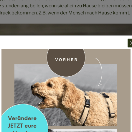
 stundenlang bellen, wenn sie allein zu Hause bleiben müsse
sdruck bekommen. Z.B. wenn der Mensch nach Hause kommt.