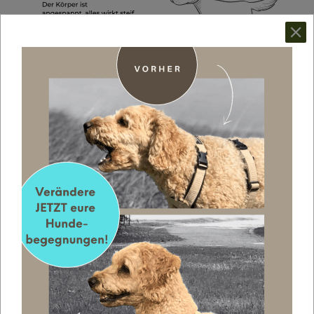
Wenn du solche Details bei deinem Hund oder dem
entgegenkommenden Hund siehst, solltest du dir im
Klaren sein, dass es vermutlich eine eher angespannte
Begegnung wird. Mindestens einer der beiden Hunde
fühlt sich in der Situation nicht wirklich richtig wohl
und du solltest überlegen, ob du deinem Hund nicht
einen Gefallen tust, wenn er nicht in diese Begegnung
muss. Hier macht es Sinn, deinen Hund zu
unterstützen. Viele Hunde sind in so einer Situation