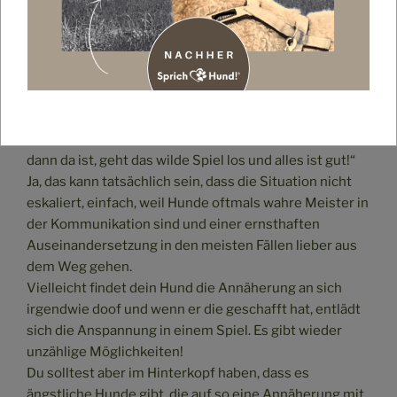
nicht mehr in der Lage eigenständig wegzugehen –
obwohl sie eigentlich mehr Abstand haben möchten.
Trainiere mit deinem Hund, dass er auch weggehen
kann!
Jetzt sagst du: „Mein Hund läuft kerzengerade auf
einen anderen zu und guckt ihn auch direkt an! Wenn er
dann da ist, geht das wilde Spiel los und alles ist gut!“
Ja, das kann tatsächlich sein, dass die Situation nicht
eskaliert, einfach, weil Hunde oftmals wahre Meister in
der Kommunikation sind und einer ernsthaften
Auseinandersetzung in den meisten Fällen lieber aus
dem Weg gehen.
Vielleicht findet dein Hund die Annäherung an sich
irgendwie doof und wenn er die geschafft hat, entlädt
sich die Anspannung in einem Spiel. Es gibt wieder
unzählige Möglichkeiten!
Du solltest aber im Hinterkopf haben, dass es
ängstliche Hunde gibt, die auf so eine Annäherung mit