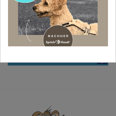
GEFÄHRLICHER CLICKER???