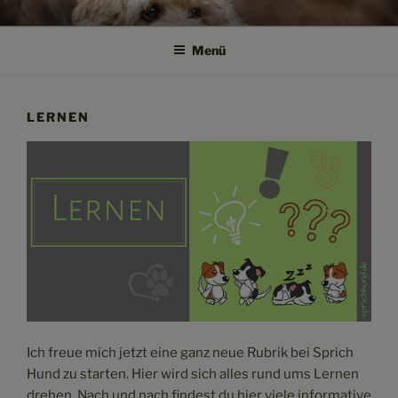
Zum
SPRICH HUND!
Weil Verstehen der Anfang von Vertrauen ist
Inhalt
Menü
springen
LERNEN
Ich freue mich jetzt eine ganz neue Rubrik bei Sprich
Hund zu starten. Hier wird sich alles rund ums Lernen
drehen. Nach und nach findest du hier viele informative