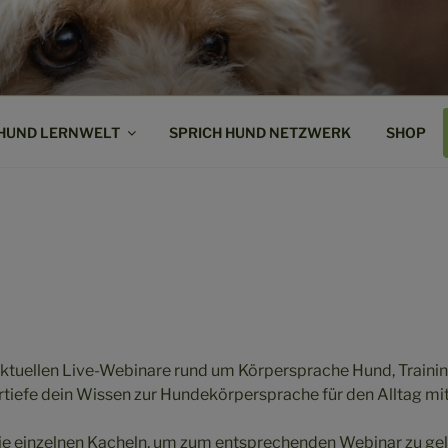
ND!
Vertrauen ist
 HUND LERNWELT
SPRICH HUND NETZWERK
SHOP
 aktuellen Live-Webinare rund um Körpersprache Hund, Traini
tiefe dein Wissen zur Hundekörpersprache für den Alltag mi
die einzelnen Kacheln, um zum entsprechenden Webinar zu ge