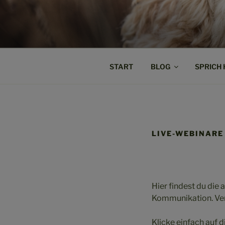
Zum
Inhalt
SPRICH HU
springen
Weil Verstehen der Anfang von 
START
BLOG
SPRICH
LIVE-WEBINARE
Hier findest du die
Kommunikation. Ver
Klicke einfach auf 