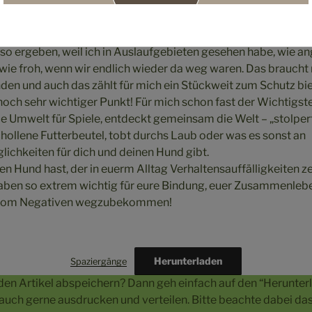
n in den Direktkontakt, wenn er mir körpersprachlich signalis
 wählen tatsächlich fast nur Strecken, wo Leinenpflicht herrs
 dass es so gut wie nie zu unkontrollierten Begegnungen kom
so ergeben, weil ich in Auslaufgebieten gesehen habe, wie a
ie froh, wenn wir endlich wieder da weg waren. Das braucht
nden und auch das zählt für mich ein Stückweit zum Schutz bie
 noch sehr wichtiger Punkt! Für mich schon fast der Wichtigst
ie Umwelt für Spiele, entdeckt gemeinsam die Welt – „stolper
schollene Futterbeutel, tobt durchs Laub oder was es sonst an
ichkeiten für dich und deinen Hund gibt.
n Hund hast, der in euerm Alltag Verhaltensauffälligkeiten zei
en so extrem wichtig für eure Bindung, euer Zusammenleb
 vom Negativen wegzubekommen!
Herunterladen
Spaziergänge
den Artikel abspeichern? Dann geh einfach auf den “Herunter
 auch gerne ausdrucken und verteilen. Bitte beachte dabei d