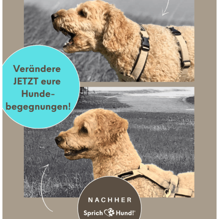
 möchtest, dann sprich deinen Hund kurz an zeig ihm mit ei
hr nun euern Weg fortsetzt. Zieh ihn bitte nicht einfach weiter!
türlich auch gerne Trainingszeit! Gerade wenn du noch einen 
eren Gefährten etwas Neues einüben möchtest, dann bieten s
auf euerm Spaziergang an.
 Leinenführigkeit, am Rückruf, aber auch an kleinen Tricks un
tte in Maßen – Pi mal Daumen sollten deinem Hund 70 % des 
ehen. Wo er einfach seine Seele baumeln lassen kann oder in
en eine gemeinsame Pause. Das kann z.B. immer an derselben
ch verschiedene Bänke sein, die du mit einem Signal (z.B. „wi
liebt es in den Pausen Körperkontakt zu mir zu haben und mi
. Es ist aber genauso okay, wenn dein Hund im Leinenradius e
i ein Stückweit entspannt.
 das Entspannen zu Anfang erst lernen – oftmals helfen dann
en (
Isometrische Übungen
z.B.).
unterwegs seid, finde ich es sehr wichtig, dass du deinem H
t vor großen Hunden. Natürlich trainieren wir daran! Aber er 