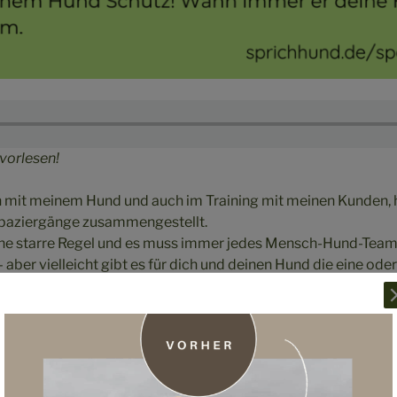
 vorlesen!
it meinem Hund und auch im Training mit meinen Kunden, h
 Spaziergänge zusammengestellt.
eine starre Regel und es muss immer jedes Mensch-Hund-Team 
aber vielleicht gibt es für dich und deinen Hund die eine oder
t der Spaziergang oftmals die schönste Zeit am Tag. Mein Hund
fen und sich die vielen Gerüche durch die Nase wehen zu las
Hundebesitzer, dass er seinen Hund schnüffeln lässt. Und das 
 er dabei im Freilauf ist oder angeleint, spielt eigentlich kei
twas Spielraum lässt und du ihm auch mal folgst, wenn die Le