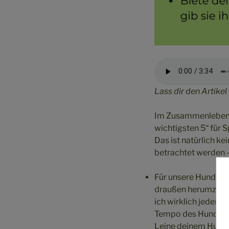
Lass dir den Artikel
Im Zusammenleben m
wichtigsten 5“ für
Das ist natürlich k
betrachtet werden – 
Für unsere Hunde is
draußen herumzulau
ich wirklich jedem 
Tempo des Hundes. Ob
Leine deinem Hund e