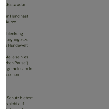
ner Geste oder
jungen Hund hast
ich kurze
ter Ablenkung
Spazierganges zur
 seine Hundewelt
 Stelle sein, es
r machen Pause“)
t mir gemeinsam in
in bisschen
und Schutz bietest.
muss nicht auf