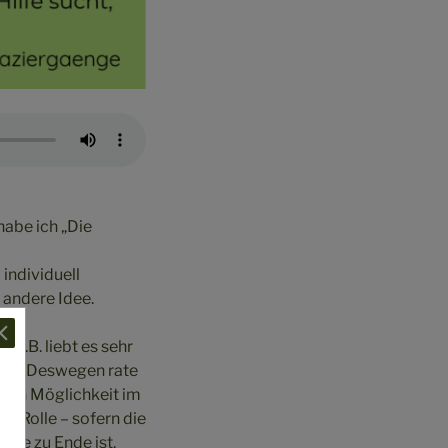
abe ich „Die
individuell
 andere Idee.
 z.B. liebt es sehr
sen. Deswegen rate
nach Möglichkeit im
ne Rolle – sofern die
ine zu Ende ist.