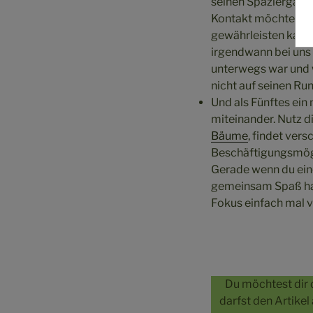
seinen Spaziergänge
Kontakt möchte. Wir
gewährleisten kann,
irgendwann bei uns 
unterwegs war und w
nicht auf seinen Ru
Und als Fünftes ein
miteinander. Nutz d
Bäume
, findet ver
Beschäftigungsmögl
Gerade wenn du eine
gemeinsam Spaß hab
Fokus einfach mal
Du möchtest dir 
darfst den Artikel