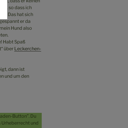
iert, dass er keinen
cht, so dass ich
mt. Das hat sich
ngespannt er da
 mein Hund also
ten.
e! Habt Spaß
t“ über
Leckerchen-
gt, dann ist
en und um den
laden-Button”. Du
as Urheberrecht und