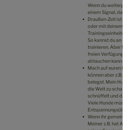
Wenn du weitergehen
einem Signal, dass i
Draußen-Zeit ist na
oder mit deinem ält
Trainingseinheiten 
So kannst du an der
trainieren. Aber bi
freien Verfügung st
abtauchen kann.
Mach auf euren Rund
können aber z.B. au
belegst. Mein Hund 
die Welt zu schauen
schnüffelt und dabe
Viele Hunde müssen
Entspannungsübung
Wenn ihr gemeinsam 
Meiner z.B. hat Angs