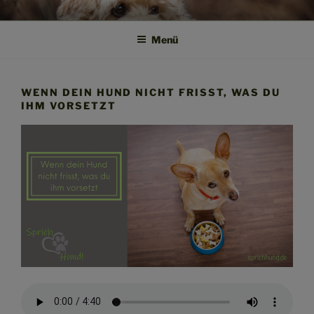
Zum
SPRICH HUND!
Weil Verstehen der Anfang von Vertrauen ist
Inhalt
Menü
springen
WENN DEIN HUND NICHT FRISST, WAS DU
IHM VORSETZT