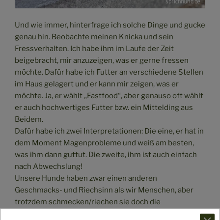
Und wie immer, hinterfrage ich solche Dinge und gucke
genau hin. Beobachte meinen Knicka und sein
Fressverhalten. Ich habe ihm im Laufe der Zeit
beigebracht, mir anzuzeigen, was er gerne fressen
möchte. Dafür habe ich Futter an verschiedene Stellen
im Haus gelagert und er kann mir zeigen, was er
möchte. Ja, er wählt „Fastfood“, aber genauso oft wählt
er auch hochwertiges Futter bzw. ein Mittelding aus
Beidem.
Dafür habe ich zwei Interpretationen: Die eine, er hat in
dem Moment Magenprobleme und weiß am besten,
was ihm dann guttut. Die zweite, ihm ist auch einfach
nach Abwechslung!
Unsere Hunde haben zwar einen anderen
Geschmacks- und Riechsinn als wir Menschen, aber
trotzdem schmecken/riechen sie doch die
Unterschiede und mögen verschiedene Dinge lieber