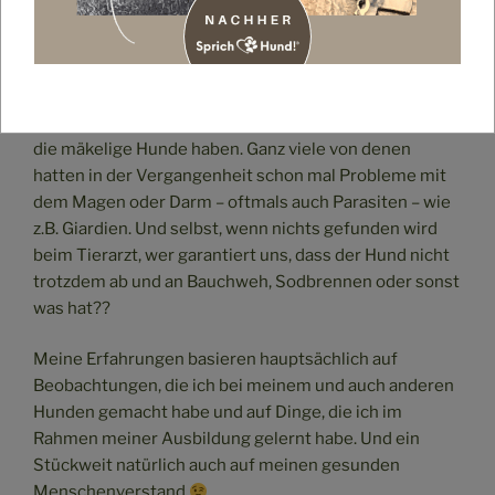
was haben möchte – geht dazu an bestimmte Stellen,
wo wir immer Futterspiele machen oder stuppst mich
auch mal freundlich an
.
Ich habe viel mit anderen Hundehaltern gesprochen,
die mäkelige Hunde haben. Ganz viele von denen
hatten in der Vergangenheit schon mal Probleme mit
dem Magen oder Darm – oftmals auch Parasiten – wie
z.B. Giardien. Und selbst, wenn nichts gefunden wird
beim Tierarzt, wer garantiert uns, dass der Hund nicht
trotzdem ab und an Bauchweh, Sodbrennen oder sonst
was hat??
Meine Erfahrungen basieren hauptsächlich auf
Beobachtungen, die ich bei meinem und auch anderen
Hunden gemacht habe und auf Dinge, die ich im
Rahmen meiner Ausbildung gelernt habe. Und ein
Stückweit natürlich auch auf meinen gesunden
Menschenverstand
.