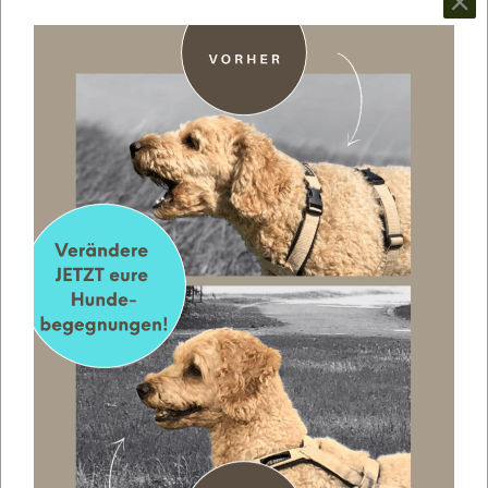
als andere. Warum sollten sie jeden Tag immer und
immer wieder dasselbe fressen wollen?
Und dann gibt es noch einen weiteren Punkt, den ich
im Bezug zum Fressen total spannend finde. Während
meiner Ausbildung habe ich erfahren, dass man
vermutet, dass es bei Hunden – ähnlich wie bei uns
Menschen – einen Zusammenhang zwischen Stress
und Verlangen nach „reichhaltigerem“ Essen gibt.
Kennst du vielleicht auch? Du hast Stress und brauchst
dann unbedingt ein Stück Schokolade. Nur bei unseren
Hunden ist die Möglichkeit der freien Futterwahl oft
sehr eingeschränkt, weil wir das Futter verwalten.
Auch diesen Punkt habe ich wieder bei Knicka
beobachtet und ja, ich habe genau die Beobachtung
gemacht. Wenn er stressige Situationen hat, dann
nimmt er Futter von mir an, wo er sonst keins nimmt.
Biete ich ihm keins an, dann zeigt er mir sogar, dass er