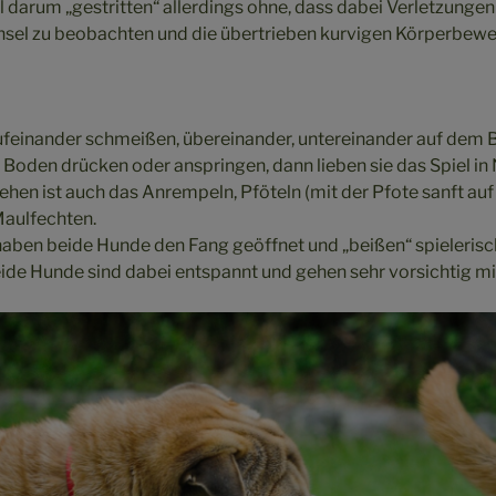
 darum „gestritten“ allerdings ohne, dass dabei Verletzunge
chsel zu beobachten und die übertrieben kurvigen Körperbew
feinander schmeißen, übereinander, untereinander auf dem Bo
 Boden drücken oder anspringen, dann lieben sie das Spiel in 
ehen ist auch das Anrempeln, Pföteln (mit der Pfote sanft au
Maulfechten.
aben beide Hunde den Fang geöffnet und „beißen“ spielerisc
de Hunde sind dabei entspannt und gehen sehr vorsichtig mi