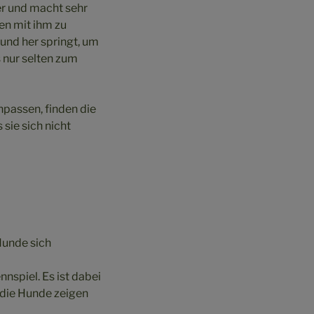
her und macht sehr
en mit ihm zu
und her springt, um
 nur selten zum
npassen, finden die
 sie sich nicht
Hunde sich
nspiel. Es ist dabei
 die Hunde zeigen