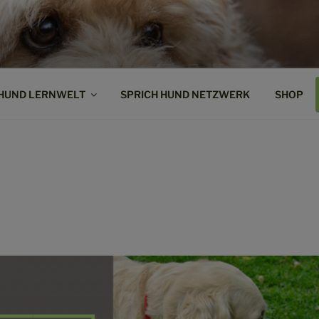
ND!
Vertrauen ist
 HUND LERNWELT
SPRICH HUND NETZWERK
SHOP