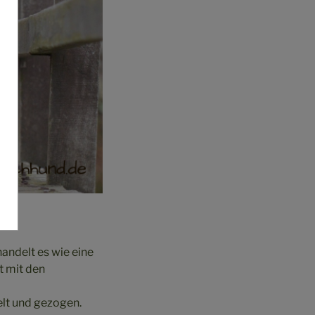
andelt es wie eine
ßt mit den
lt und gezogen.