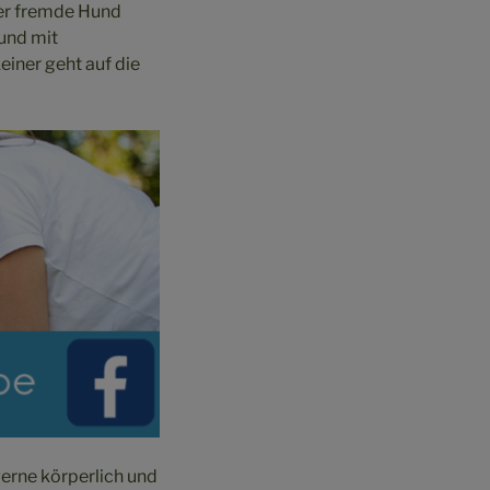
Der fremde Hund
Hund mit
einer geht auf die
gerne körperlich und