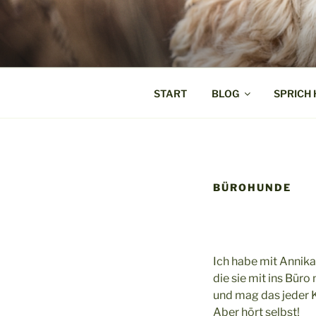
Zum
Inhalt
SPRICH HU
springen
Weil Verstehen der Anfang von 
START
BLOG
SPRICH
BÜROHUNDE
Ich habe mit Annik
die sie mit ins Bür
und mag das jeder
Aber hört selbst!