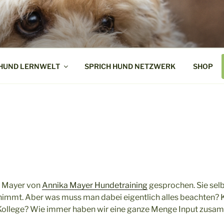
ND!
Vertrauen ist
 HUND LERNWELT
SPRICH HUND NETZWERK
SHOP
a Mayer von
Annika Mayer Hundetraining
gesprochen. Sie selb
o nimmt. Aber was muss man dabei eigentlich alles beachten?
 Kollege? Wie immer haben wir eine ganze Menge Input zu