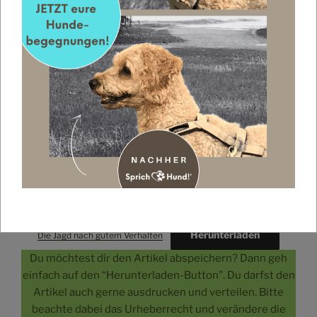
belohnen kannst. Das muss übrigens nicht zwingend
mit Futter sein. Mein Hund findet es z.B. in vielen
Situationen viel schöner, wenn ich ihn von Herzen lobe.
Futter ist ihm dann eher unwichtig. Also sei da ruhig
ein bisschen erfinderisch und schau, was dein Hund
gerne mag.
Habt eine gute Zeit zusammen und viel Spaß bei der
Challenge.
Autor:
Christiane Jacobs
Herunterladen
Die Jagd nach gutem Verhalten
Du möchtest dir den Artikel abspeichern? Dann geh
einfach auf den “Herunterladen-Button”. Du darfst den
Artikel auch gerne ausdrucken und verteilen. Bitte
beachte dabei das Urheberrecht und verändere die