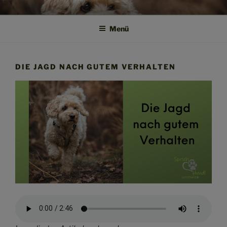
Zum
SPRICH HUND!
Weil Verstehen der Anfang von Vertrauen ist
Inhalt
Menü
springen
DIE JAGD NACH GUTEM VERHALTEN