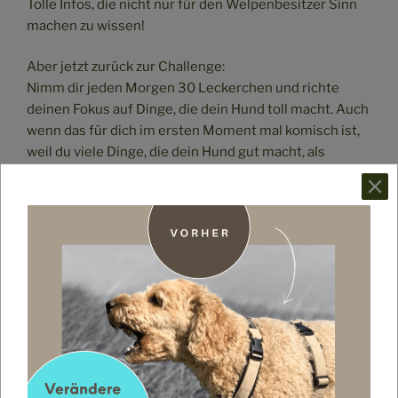
Tolle Infos, die nicht nur für den Welpenbesitzer Sinn
machen zu wissen!
Aber jetzt zurück zur Challenge:
Nimm dir jeden Morgen 30 Leckerchen und richte
deinen Fokus auf Dinge, die dein Hund toll macht. Auch
wenn das für dich im ersten Moment mal komisch ist,
weil du viele Dinge, die dein Hund gut macht, als
selbstverständlich wahrnimmst.
Versuche die 30 Leckerchen wirklich jeden Tag
komplett wegzubekommen – also lobe/belohne deinen
Hund mindestens 30 Mal am Tag. Das können ganz
einfache Dinge sein! Ein kurzer Blickkontakt zu dir,
wenn ihr draußen unterwegs seid. Ein Hinsetzen bevor
es das Futter gibt oder ein geduldiges Warten an der
Haustür bevor es losgeht zur Gassirunde. Das macht
dein Hund nicht?
Nicht schlimm! Ich bin mir sicher, dass du andere Dinge
finden wirst, die dein Hund toll macht und die du