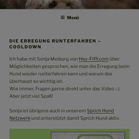
Zum
SPRICH HUND!
Weil Verstehen der Anfang von Vertrauen ist
Inhalt
Menü
springen
DIE ERREGUNG RUNTERFAHREN –
COOLDOWN
Ich habe mit Sonja Meiburg von
Hey-Fiffi.com
über
Möglichkeiten gesprochen, wie man die Erregung beim
Hund wieder runterfahren kann und warum das
überhaupt so wichtig ist.
Wie immer, Fragen gerne direkt unter das Video :-).
Aber jetzt viel Spaß!
Sonja ist übrigens auch in unserem
Sprich Hund
Netzwerk
und unterstützt damit Sprich Hund aktiv.