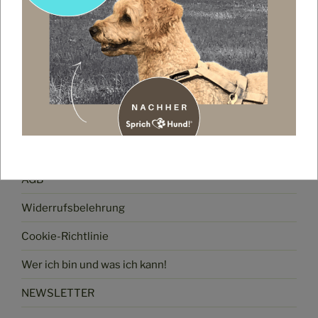
Impressum
Datenschutz
AGB
Widerrufsbelehrung
Cookie-Richtlinie
Wer ich bin und was ich kann!
NEWSLETTER