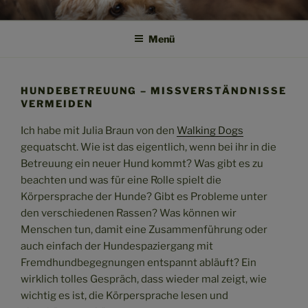
Zum
SPRICH HUND!
Weil Verstehen der Anfang von Vertrauen ist
Inhalt
Menü
springen
HUNDEBETREUUNG – MISSVERSTÄNDNISSE
VERMEIDEN
Ich habe mit Julia Braun von den
Walking Dogs
gequatscht. Wie ist das eigentlich, wenn bei ihr in die
Betreuung ein neuer Hund kommt? Was gibt es zu
beachten und was für eine Rolle spielt die
Körpersprache der Hunde? Gibt es Probleme unter
den verschiedenen Rassen? Was können wir
Menschen tun, damit eine Zusammenführung oder
auch einfach der Hundespaziergang mit
Fremdhundbegegnungen entspannt abläuft? Ein
wirklich tolles Gespräch, dass wieder mal zeigt, wie
wichtig es ist, die Körpersprache lesen und