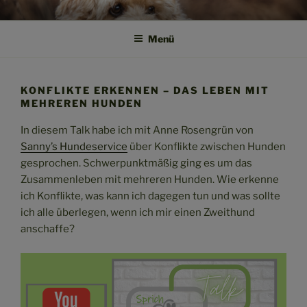
Zum
SPRICH HUND!
Weil Verstehen der Anfang von Vertrauen ist
Inhalt
Menü
springen
KONFLIKTE ERKENNEN – DAS LEBEN MIT
MEHREREN HUNDEN
In diesem Talk habe ich mit Anne Rosengrün von
Sanny’s Hundeservice
über Konflikte zwischen Hunden
gesprochen. Schwerpunktmäßig ging es um das
Zusammenleben mit mehreren Hunden. Wie erkenne
ich Konflikte, was kann ich dagegen tun und was sollte
ich alle überlegen, wenn ich mir einen Zweithund
anschaffe?