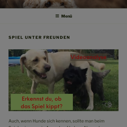
Zum
SPRICH HUND!
Weil Verstehen der Anfang von Vertrauen ist
Inhalt
Menü
springen
SPIEL UNTER FREUNDEN
Auch, wenn Hunde sich kennen, sollte man beim