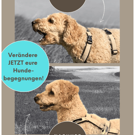
r Sylvia ein sehr wichtiger Punkt und so hat sie in den letzten
t. Eine Übersicht dazu findet ihr auf ihrer
Website
.
, Sylvia mit im Team zu haben und wünschen euch ganz viel Sp
lmäßig mehr werden
SUCHE
Suchen
nach: