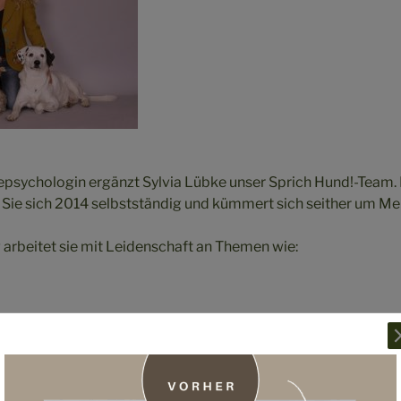
epsychologin ergänzt Sylvia Lübke unser Sprich Hund!-Team. 
Sie sich 2014 selbstständig und kümmert sich seither um M
rbeitet sie mit Leidenschaft an Themen wie:
schen Hund und Halter
 Hund hat Sylvia neben weiteren Autorinnen das Buch „Pfötc
Team“ herausgebracht und die Zeitschrift Dog´s Avenue veröff