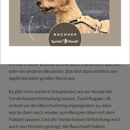
nochmal Glück gehabt.
Gerade zwischen großen und kleinen Hunden, kann es
da echt gefährlich ausgehen, wenn man die Hunde
einfach mal machen lässt. Große Hunde, halten uns
kleinen Hunde manchmal für Beute. Das machen sie
nicht, weil sie böse sind, sondern weil sie es einfach
nicht anders gelernt haben. Wir kleinen Hunde
bewegen uns ja oft ganz anders als die Großen und
erinnern dabei wohl ab und an auch mal an ein Häschen
oder ein anderes Beutetier. Das löst dann einfach den
Jagdtrieb beim großen Hund aus.
Es gibt noch weitere Situationen, wo wir Hunde die
Vorderkörpertiefstellung zeigen. Turid Rugaas z.B.
ordnet sie den Beschwichtigungssignalen zu, dass
würde dann auch wieder zum Beispiel oben mit dem
Fiddeln passen. Und die Vorderkörpertiefstellung wird
auch von Hunden gezeigt, die Bauchweh haben.