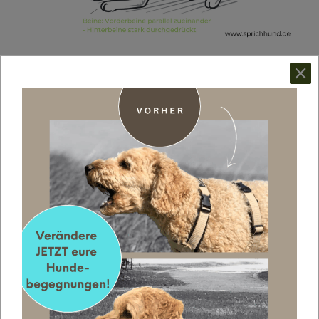
Wir waren auf einer Hundewiese und ich hab überall
ein bisschen rumgeschnüffelt. Da seh ich in einem
Abstand von vielleicht 30 Metern, einen wirklich
großen Hund und der hat seinen Vorderkörper
abgesenkt, seine Vorderbeine liegen parallel vor ihm –
keine bisschen gespreizt, sein Blick ruht starr auf mir,
seine Ohren sind vorne/oben und seine Körperachse
ist kerzengerade, mit der hocherhobenen Rute, auf
mich ausgerichtet. Der sah aus wie ein Pfeil, der in
meine Richtung zeigt.
Ey, wirklich, der wollte absolut nicht spielen. Der wollte
mich jagen! Ich war heilfroh, dass mein Frauchen das
gesehen hat und den Besitzer von dem anderen Hund
gebeten hat, seinen Hund bei sich zu behalten. Puh,