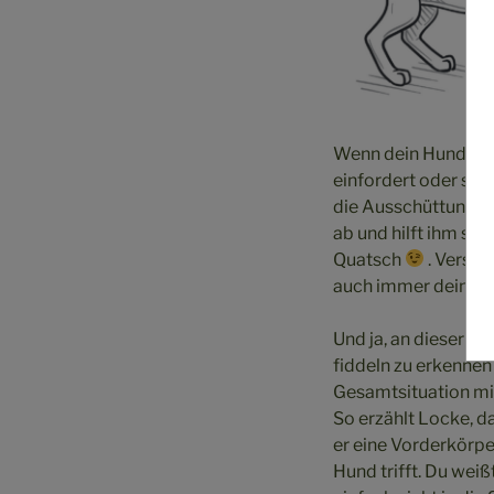
Wenn dein Hund in s
einfordert oder sic
die Ausschüttung v
ab und hilft ihm so 
Quatsch
. Verste
auch immer dein Hund
Und ja, an dieser St
fiddeln zu erkennen 
Gesamtsituation mit
So erzählt Locke, da
er eine Vorderkörpe
Hund trifft. Du weiß