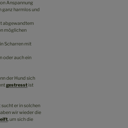
 von Anspannung
n ganz harmlos und
mit abgewandtem
en möglichen
in Scharren mit
n oder auch ein
enn der Hund sich
ent
gestresst
ist
 sucht er in solchen
haben wir wieder die
eift
, um sich die