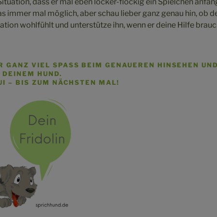
 Situation, dass er mal eben locker-flockig ein Spielchen anfän
das immer mal möglich, aber schau lieber ganz genau hin, ob d
tuation wohlfühlt und unterstütze ihn, wenn er deine Hilfe brauc
R GANZ VIEL SPASS BEIM GENAUEREN HINSEHEN UND 
DEINEM HUND.
UI – BIS ZUM NÄCHSTEN MAL!