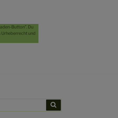
laden-Button”. Du
as Urheberrecht und
Suchen