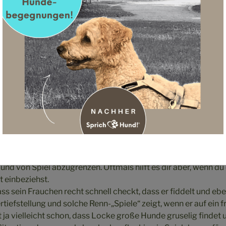
olchen Situationen zu dir kommt und ggf. sogar Körperkontak
h an dich randrückt, dann gewähr ihm das unbedingt. Der Kör
on Hormonen (vor allem Oxytocin in dem Moment) aktiv Stre
in der Situation. Das du damit eine mögliche
Angst verstärks
ht sich von selbst, dass du in solchen Momenten den andere
 gerade bedrohlich findest, nicht weiter an ihn ran lässt.
elle muss einfach auch mal gesagt werden, dass es nicht immer 
und von Spiel abzugrenzen. Oftmals hilft es dir aber, wenn du
 einbeziehst.
ss sein Frauchen recht schnell checkt, dass er fiddelt und ebe
rtiefstellung und solche Renn-„Spiele“ zeigt, wenn er auf ein
t ja vielleicht schon, dass Locke große Hunde gruselig findet 