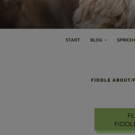
Zum
Inhalt
SPRICH HU
springen
Weil Verstehen der Anfang von 
START
BLOG
SPRICH
FIDDLE ABOUT/