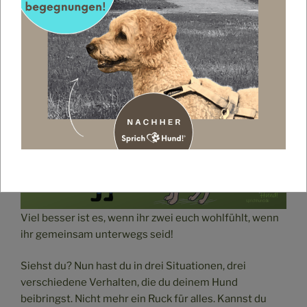
auch hier:
INDIVIDUALDISTANZ
)
du möchtest nicht, dass dein Hund an der Leine zieht?
Dann belohne jedes Laufen an
lockerer Leine
Viel besser ist es, wenn ihr zwei euch wohlfühlt, wenn
ihr gemeinsam unterwegs seid!
Siehst du? Nun hast du in drei Situationen, drei
verschiedene Verhalten, die du deinem Hund
beibringst. Nicht mehr ein Ruck für alles. Kannst du