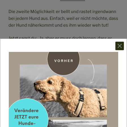
Die zweite Möglichkeit: er bellt und rastet irgendwann
bei jedem Hund aus. Einfach, weil er nicht möchte, dass
der Hund näherkommt und es ihm wieder weh tut!
Jetzt sagst du: „Ja, aber er muss doch lernen, dass er
sich benehmen soll!“ Und da stimme ich dir als Hund
sogar zu. Lernen macht uns Spaß und wir arbeiten
gerne mit euch zusammen. Viel einfacher macht ihr es
uns, wenn ihr uns direkt sagt, was wir machen sollen.
Anhand unserer Beispiele oben könnte das so
aussehen:
du möchtest nicht, dass dein Hund an ekeligen Dingen
schnüffelt? Dann bring ihm ein einfaches „weiter“ bei
du möchtest nicht, dass dein Hund andere Hunde
anbellt, dann zeig ihm, dass er den Abstand aufbauen
kann, den er benötigt, um sich wohlzufühlen (lies dazu