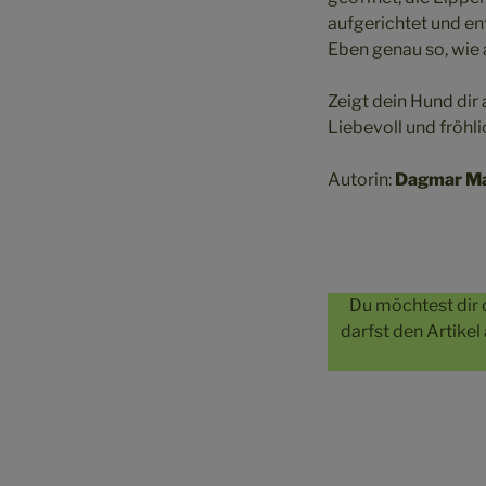
aufgerichtet und ent
Eben genau so, wie
Zeigt dein Hund dir 
Liebevoll und fröhli
Autorin:
Dagmar Ma
Du möchtest dir 
darfst den Artikel