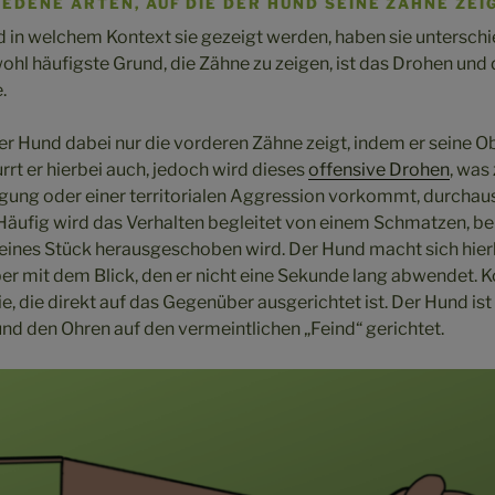
EDENE ARTEN, AUF DIE DER HUND SEINE ZÄHNE ZEIG
 in welchem Kontext sie gezeigt werden, haben sie unterschi
hl häufigste Grund, die Zähne zu zeigen, ist das Drohen un
.
der Hund dabei nur die vorderen Zähne zeigt, indem er seine O
rt er hierbei auch, jedoch wird dieses
offensive Drohen
, was
gung oder einer territorialen Aggression vorkommt, durcha
. Häufig wird das Verhalten begleitet von einem Schmatzen, b
eines Stück herausgeschoben wird. Der Hund macht sich hierb
ber mit dem Blick, den er nicht eine Sekunde lang abwendet. 
ie, die direkt auf das Gegenüber ausgerichtet ist. Der Hund i
nd den Ohren auf den vermeintlichen „Feind“ gerichtet.