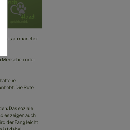
en, das an mancher
en Menschen oder
ehaltene
anhebt. Die Rute
en: Das soziale
d es zeigen auch
rd der Fang leicht
 ist dabei