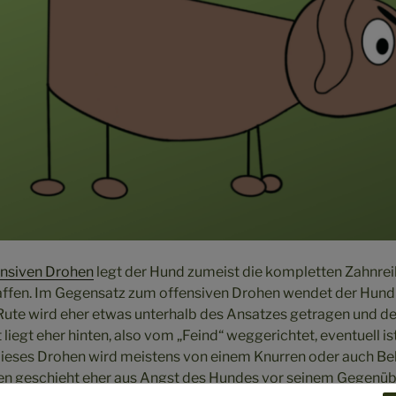
nsiven Drohen
legt der Hund zumeist die kompletten Zahnreih
affen. Im Gegensatz zum offensiven Drohen wendet der Hun
 Rute wird eher etwas unterhalb des Ansatzes getragen und de
iegt eher hinten, also vom „Feind“ weggerichtet, eventuell is
eses Drohen wird meistens von einem Knurren oder auch Bell
en geschieht eher aus Angst des Hundes vor seinem Gegenüb