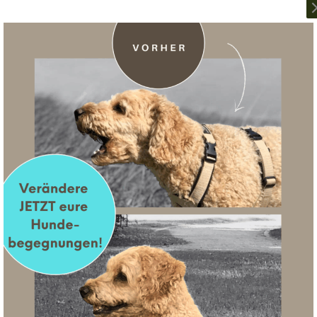
 der Grund für eine solche Drohgebärde ist, egal ob der Hu
 Hund sagt damit in aller Deutlichkeit: „Geh weg oder ich bei
halten, ist Deeskalation, z.B. in Form von Distanzvergrößerun
g sinnvolle Reaktion darauf. Sich hier auf einen „Machtkamp
atale Folgen haben.