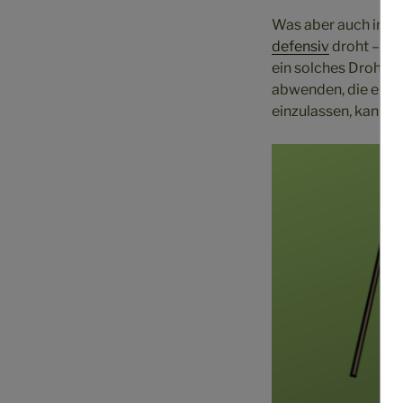
Was aber auch immer
defensiv
droht – der
ein solches Drohver
abwenden, die einzi
einzulassen, kann f