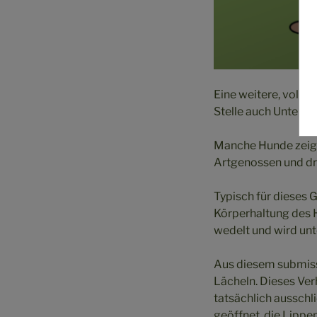
Eine weitere, vollk
Stelle auch Unterwü
Manche Hunde zeige
Artgenossen und drü
Typisch für dieses 
Körperhaltung des 
wedelt und wird un
Aus diesem submissi
Lächeln. Dieses Ve
tatsächlich ausschl
geöffnet, die Lippe