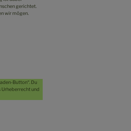
enschen gerichtet.
en wir mögen.
laden-Button“. Du
as Urheberrecht und