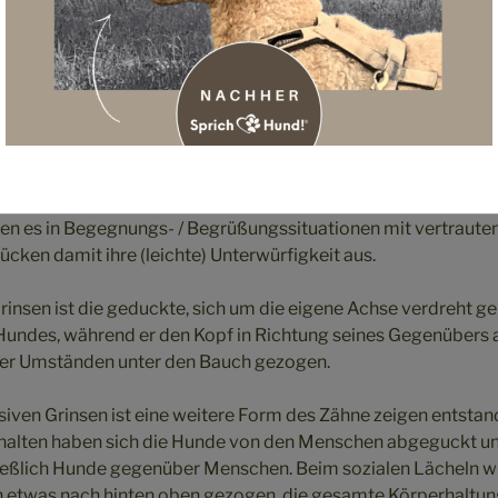
ommen andere Art des Zähne zeigen ist das submissive Grins
rfigkeitsgrinsen genannt wird.
n es in Begegnungs- / Begrüßungssituationen mit vertraut
cken damit ihre (leichte) Unterwürfigkeit aus.
Grinsen ist die geduckte, sich um die eigene Achse verdreht g
Hundes, während er den Kopf in Richtung seines Gegenübers 
ter Umständen unter den Bauch gezogen.
ven Grinsen ist eine weitere Form des Zähne zeigen entstand
rhalten haben sich die Hunde von den Menschen abgeguckt un
ießlich Hunde gegenüber Menschen. Beim sozialen Lächeln wi
n etwas nach hinten oben gezogen, die gesamte Körperhaltung