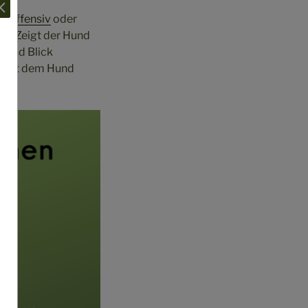
nd
offensiv
oder
ße!“ Zeigt der Hund
g und Blick
f“ mit dem Hund