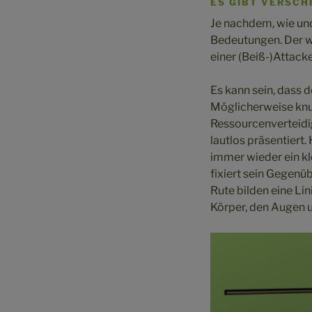
ES GIBT VERSCHI
Je nachdem, wie und
Bedeutungen. Der wo
einer (Beiß-)Attacke
Es kann sein, dass 
Möglicherweise knur
Ressourcenverteidi
lautlos präsentiert
immer wieder ein kl
fixiert sein Gegenü
Rute bilden eine Lin
Körper, den Augen u