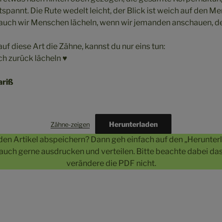
spannt. Die Rute wedelt leicht, der Blick ist weich auf den M
 auch wir Menschen lächeln, wenn wir jemanden anschauen, d
auf diese Art die Zähne, kannst du nur eins tun:
ch zurück lächeln ♥
riß
Herunterladen
Zähne-zeigen
den Artikel abspeichern? Dann geh einfach auf den „Herunter
 auch gerne ausdrucken und verteilen. Bitte beachte dabei d
verändere die PDF nicht.