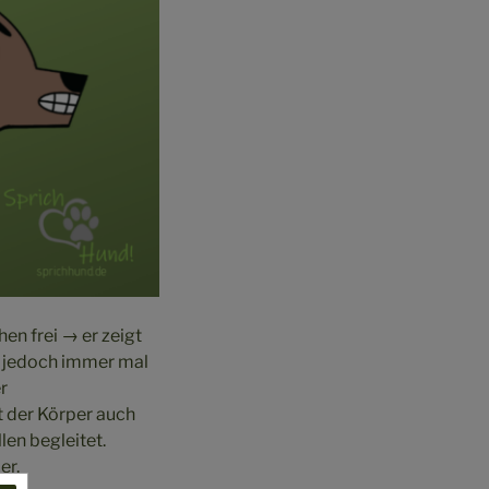
en frei → er zeigt
d jedoch immer mal
r
t der Körper auch
en begleitet.
er.