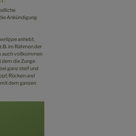
T.
edliche
d die Ankündigung
berlippe anhebt.
 z.B. im Rahmen der
us auch vollkommen
ei dem die Zunge
ei ganz steif und
Kopf, Rücken und
st mit dem ganzen