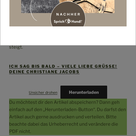
Und auch hier gilt natürlich wieder: ein unsicher
drohender Hund muss nicht immer alle
Ausdrucksstrukturen nach hinten/unten haben.
Oftmals siehst du auch hier einzelne Körperpartien
nach vorne oder oben gehen – das deutet auf einen
Konflikt hin oder auch, dass die Tendenz zum Angriff
steigt.
ICH SAG BIS BALD – VIELE LIEBE GRÜSSE! D
EINE CHRISTIANE JACOBS
Herunterladen
Unsicher drohen
Du möchtest dir den Artikel abspeichern? Dann geh
einfach auf den „Herunterladen-Button“. Du darfst den
Artikel auch gerne ausdrucken und verteilen. Bitte
beachte dabei das Urheberrecht und verändere die
PDF nicht.