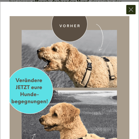
bei einem
offensiv drohenden Hund
,
der sich in der
Regel zurücknimmt, wenn das Gegenüber deeskaliert
und Abstand aufbaut, ist der defensiv drohende Hund
so „im Tunnel“, dass er sehr reaktiv handelt und nicht
mehr klar denken kann. Es kann also gut sein, dass er
auch noch nachsetzt, wenn der andere sich abwendet
und weggeht.
Ist so ein Hund deswegen böse??? Nein – ganz
bestimmt nicht und lass dir das auch nicht einreden!
So ein Hund braucht dringend deine Hilfe. Es ist deine
Aufgabe, wenn du so einen Hund hast, ihm zu zeigen,
dass es bessere Verhaltensweisen gibt, als nach vorne
zu gehen, um den Abstand zu bekommen, den er
braucht. Du kannst ihm helfen, mit seinen Ängsten
umzugehen und sie Stück für Stück abbauen – bis er
dieses unerwünschte Verhalten nicht mehr zeigen
muss.