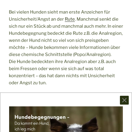
Bei vielen Hunden sieht man erste Anzeichen für
Unsicherheit/Angst an der
Rute
. Manchmal senkt die
sich nur ein Stück ab und manchmal auch mehr. In einer
Hundebegegnung bedeckt die Rute z.B. die Analregion,
wenn der Hund nicht so viel von sich preisgeben
möchte – Hunde bekommen viele Informationen über
diese chemische Schnittstelle (Popo/Analregion).
Die Hunde bedeckten ihre Analregion aber z.B. auch
beim Fressen oder wenn sie sich auf was total
konzentriert – das hat dann nichts mit Unsicherheit
oder Angst zu tun.
Es gibt aber auch Hunde, die bekommen einen
Rundrücken, weil ihre Vorderpfoten bereits stoppen
und ihre Hinterbeine noch einen Schritt
weitergegangen sind – dadurch wird der Rücken rund
und die Hinterbeine stehen dadurch unter dem Körper.
Die
Ohren
werden ggf. nach hinten gezogen.