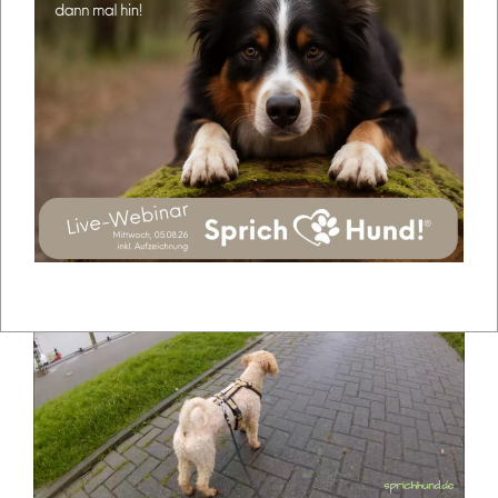
Übrigens signalisieren zurückgezogene Ohren nicht
immer nur Angst. In Hundebegegnungen kannst du
zurückgezogene Ohren oftmals auch als freundliche
Geste werten.
Bei anderen Hunden bleibt die Rute oben, dafür geht
aber vielleicht der Körperschwerpunkt nach hinten
oder vom Auslöser weg. Der Fang schließt sich,
wodurch die Anspannung sichtbar wird.