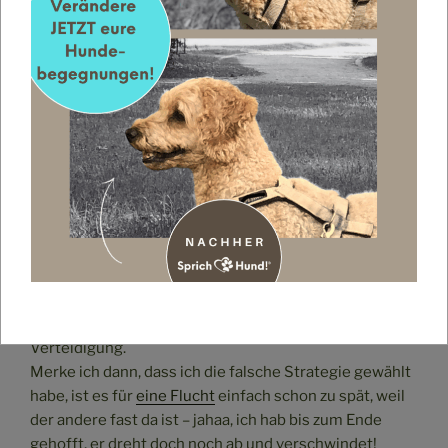
Du hast jetzt vermutlich vor deinem inneren Auge ein
Bild, wie ich in der Situation dastehe und fragst dich,
warum ich so ganz anders aussehe als der ängstliche
Hund, den Fridolin
hier
beschrieben hat.
Ich versuche dir das mal zu erklären. Also, meine
Grundemotion in der beschriebenen Hundebegegnung
ist Angst. Ich hab einfach Angst, dass der andere Hund
mir was tut.
Ist er noch weit genug weg, dann fühle ich mich mutig
genug, ihm durch meine Körpersprache
zu drohen
, in
der Hoffnung, dass er abdreht und verschwindet.
Frei nach dem Motto, Angriff ist die beste
Verteidigung.
Merke ich dann, dass ich die falsche Strategie gewählt
habe, ist es für
eine Flucht
einfach schon zu spät, weil
der andere fast da ist – jahaa, ich hab bis zum Ende
gehofft, er dreht doch noch ab und verschwindet!