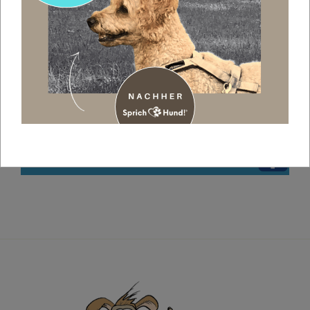
GEFÄHRLICHER CLICKER???