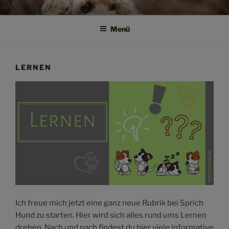
Zum
SPRICH HUND!
Weil Verstehen der Anfang von Vertrauen ist
Inhalt
Menü
springen
LERNEN
Ich freue mich jetzt eine ganz neue Rubrik bei Sprich
Hund zu starten. Hier wird sich alles rund ums Lernen
drehen. Nach und nach findest du hier viele informative